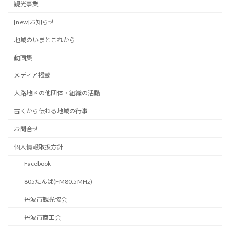
観光事業
[new]お知らせ
地域のいまとこれから
動画集
メディア掲載
大路地区の他団体・組織の活動
古くから伝わる地域の行事
お問合せ
個人情報取扱方針
Facebook
805たんば(FM80.5MHz)
丹波市観光協会
丹波市商工会