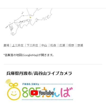
鹿場｜
上三井庄 ｜
下三井庄 ｜
中山 ｜
松森 ｜
広瀬 ｜
栢野 ｜
野瀬
*各集落の地図(GoogleMap)が開きます。