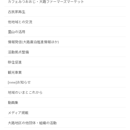
カフェみつおおじ・大路ファーマーズマーケット
古民家再生
他地域との交流
里山の活用
情報発信(大路農泊推進情報ほか)
活動拠点整備
移住促進
観光事業
[new]お知らせ
地域のいまとこれから
動画集
メディア掲載
大路地区の他団体・組織の活動