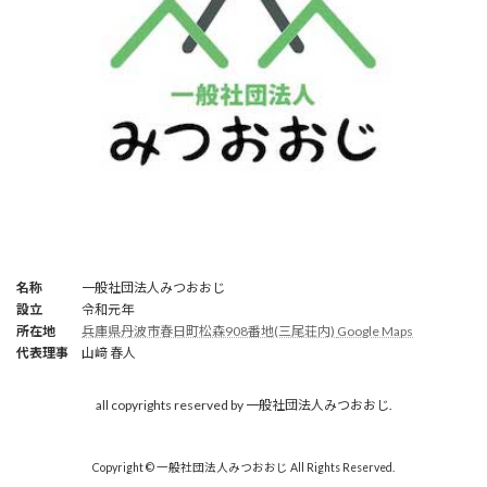
名称
一般社団法人みつおおじ
設立
令和元年
所在地
兵庫県丹波市春日町松森908番地(三尾荘内)
Google Maps
代表理事
山﨑 春人
all copyrights reserved by 一般社団法人みつおおじ.
Copyright © 一般社団法人みつおおじ All Rights Reserved.